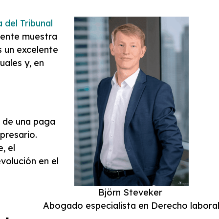
 del Tribunal
liente muestra
s un excelente
uales y, en
n de una paga
presario.
, el
volución en el
Björn Steveker
Abogado especialista en Derecho labora