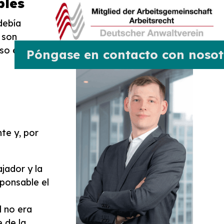
bles
debía
o son
aso era
Póngase en contacto con nosot
nte y, por
ajador y la
sponsable el
l no era
 de la