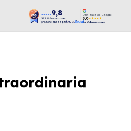
9,8
●●●●●
Opiniones de Google
5,0
★★★★★
373
Valoraciones
proporcionado por
66
Valoraciones
traordinaria