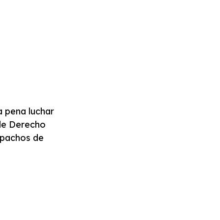
a pena luchar
 de Derecho
spachos de