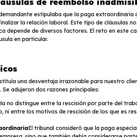
cláusulas de reembolso inadmisi
l demandante estipulaba que la paga extraordinaria 
nalizar la relación laboral. Este tipo de cláusulas n
dica depende de diversos factores. El reto en este c
sula en particular.
dicos
nstituía una desventaja irrazonable para nuestro clie
. Se adujeron dos razones principales:
la no distingue entre la rescisión por parte del trab
, ni entre los motivos de rescisión de los que es re
aordinaria
El tribunal consideró que la paga especia
 empresa, sino que también debía considerarse parte