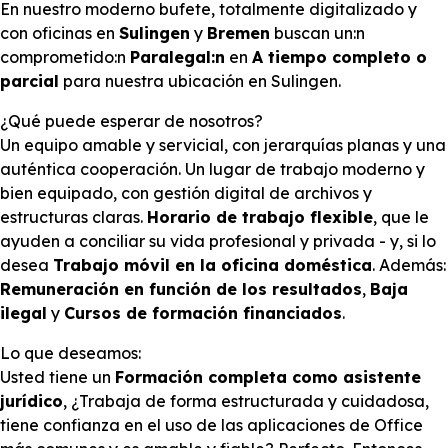
En nuestro moderno bufete, totalmente digitalizado y
con oficinas en
Sulingen
y
Bremen
buscan un:n
comprometido:n
Paralegal:n
en
A tiempo completo o
parcial
para nuestra ubicación en Sulingen.
¿Qué puede esperar de nosotros?
Un equipo amable y servicial, con jerarquías planas y una
auténtica cooperación. Un lugar de trabajo moderno y
bien equipado, con gestión digital de archivos y
estructuras claras.
Horario de trabajo flexible
, que le
ayuden a conciliar su vida profesional y privada - y, si lo
desea
Trabajo móvil en la oficina doméstica
. Además:
Remuneración en función de los resultados
,
Baja
ilegal
y
Cursos de formación financiados
.
Lo que deseamos:
Usted tiene un
Formación completa como asistente
jurídico
, ¿Trabaja de forma estructurada y cuidadosa,
tiene confianza en el uso de las aplicaciones de Office