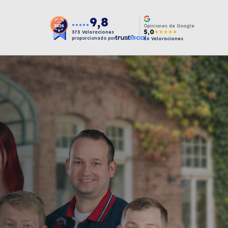
9,8
●●●●●
Opiniones de Google
5,0
★★★★★
373
Valoraciones
proporcionado por
66
Valoraciones