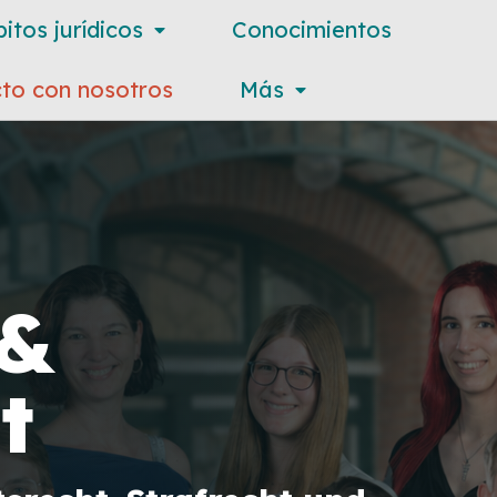
itos jurídicos
Conocimientos
to con nosotros
Más
 &
t