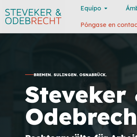
Equipo
Ámb
Póngase en contac
BREMEN. SULINGEN. OSNABRÜCK.
Steveker
Odebrech