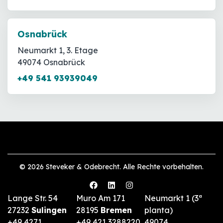
Osnabrück
Neumarkt 1, 3. Etage
49074 Osnabrück
+49 541 93939049
© 2026 Steveker & Odebrecht. Alle Rechte vorbehalten.
Lange Str. 54
Muro Am 171
Neumarkt 1 (3ª
27232
Sulingen
28195
Bremen
planta)
+49 4271
+49 421 3288220
49074