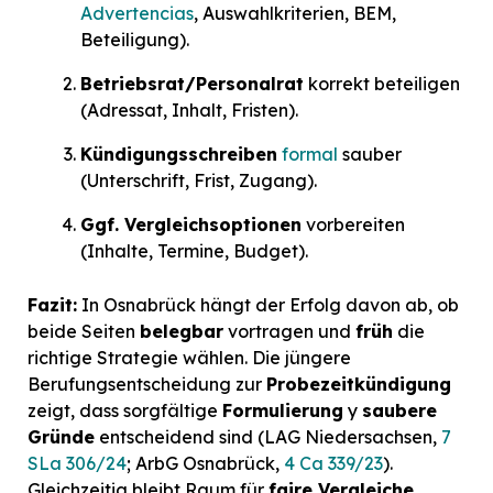
Advertencias
, Auswahlkriterien, BEM,
Beteiligung).
Betriebsrat/Personalrat
korrekt beteiligen
(Adressat, Inhalt, Fristen).
Kündigungsschreiben
formal
sauber
(Unterschrift, Frist, Zugang).
Ggf. Vergleichsoptionen
vorbereiten
(Inhalte, Termine, Budget).
Fazit:
In Osnabrück hängt der Erfolg davon ab, ob
beide Seiten
belegbar
vortragen und
früh
die
richtige Strategie wählen. Die jüngere
Berufungsentscheidung zur
Probezeitkündigung
zeigt, dass sorgfältige
Formulierung
y
saubere
Gründe
entscheidend sind (LAG Niedersachsen,
7
SLa 306/24
; ArbG Osnabrück,
4 Ca 339/23
).
Gleichzeitig bleibt Raum für
faire Vergleiche
,