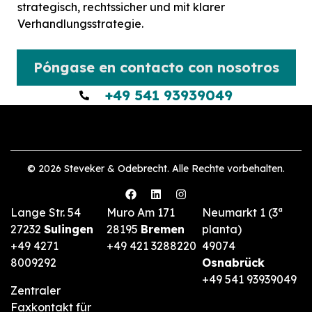
strategisch, rechtssicher und mit klarer
Verhandlungsstrategie.
Póngase en contacto con nosotros
+49 541 93939049
© 2026 Steveker & Odebrecht. Alle Rechte vorbehalten.
Lange Str. 54
Muro Am 171
Neumarkt 1 (3ª
27232
Sulingen
28195
Bremen
planta)
+49 4271
+49 421 3288220
49074
8009292
Osnabrück
+49 541 93939049
Zentraler
Faxkontakt für