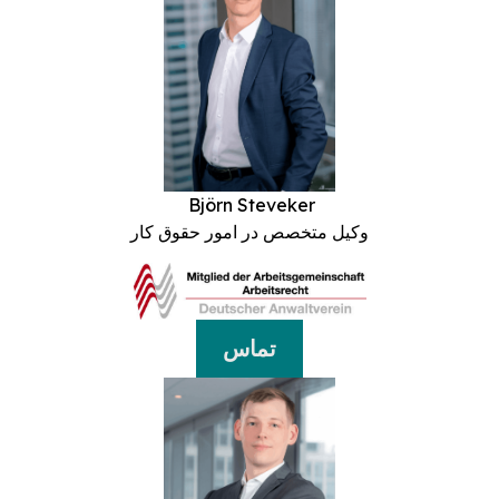
Björn Steveker
وکیل متخصص در امور حقوق کار
تماس