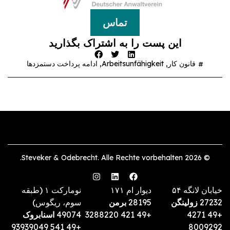
تماس
این پست را به اشتراک بگذارید
قانون کار
,
Arbeitsunfähigkeit
,
ادامه پرداخت دستمزدها
© 2026 Steveker & Odebrecht. Alle Rechte vorbehalten.
خیابان لانگه ۵۴
دیوار ام ۱۷۱
نومارکت ۱ (طبقه
27232
زولینگن
28195
برمن
سوم، ریگوس)
+49 4271
+49 421 3288220
49074
اسنابروک
+49 541 93939049
8009292