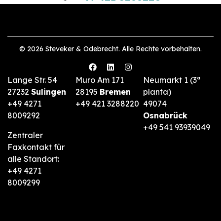
© 2026 Steveker & Odebrecht. Alle Rechte vorbehalten.
Lange Str. 54
Muro Am 171
Neumarkt 1 (3ª
27232
Sulingen
28195
Bremen
planta)
+49 4271
+49 421 3288220
49074
8009292
Osnabrück
+49 541 93939049
Zentraler
Faxkontakt für
alle Standort:
+49 4271
8009299