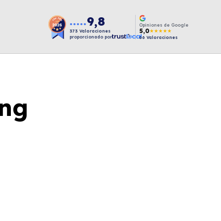
9,8
●●●●●
Opiniones de Google
5,0
★★★★★
373
Valoraciones
proporcionado por
66
Valoraciones
ung