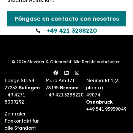
Póngase en contacto con nosotros
+49 421 3288220
© 2026 Steveker & Odebrecht. Alle Rechte vorbehalten.
Lange Str. 54
Muro Am 171
Neumarkt 1 (3ª
27232
Sulingen
28195
Bremen
planta)
+49 4271
+49 421 3288220
49074
8009292
Osnabrück
+49 541 93939049
Zentraler
Faxkontakt für
alle Standort: