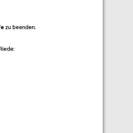
fe
zu beenden.
Riede: