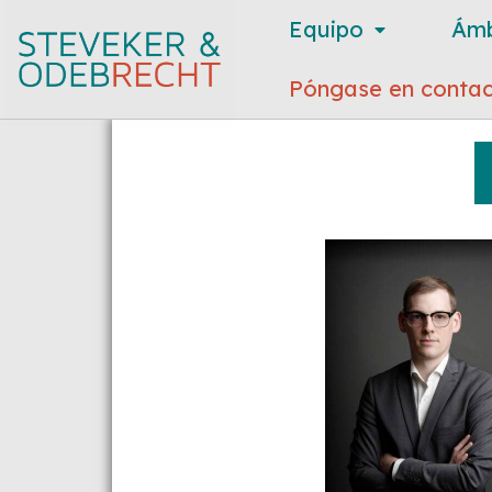
Equipo
Ámb
Póngase en contac