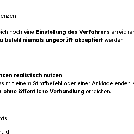
uenzen
 sich noch eine
Einstellung des Verfahrens
erreiche
rafbefehl
niemals ungeprüft akzeptiert
werden.
ncen realistisch nutzen
ss mit einem Strafbefehl oder einer Anklage enden.
n ohne öffentliche Verhandlung
erreichen.
:
hts
huld