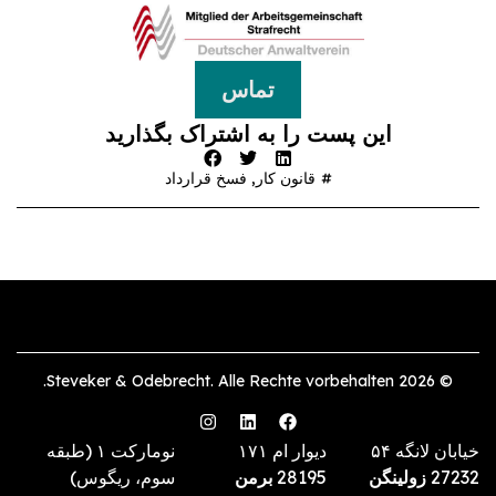
تماس
این پست را به اشتراک بگذارید
قانون کار
,
فسخ قرارداد
© 2026 Steveker & Odebrecht. Alle Rechte vorbehalten.
خیابان لانگه ۵۴
دیوار ام ۱۷۱
نومارکت ۱ (طبقه
27232
زولینگن
28195
برمن
سوم، ریگوس)