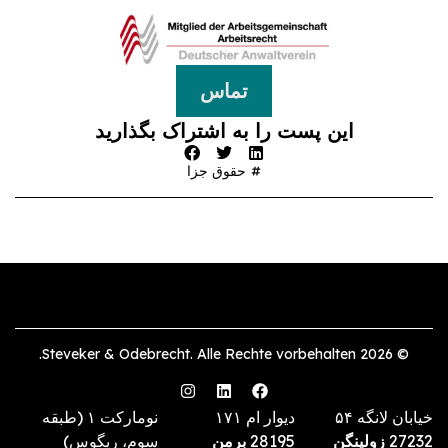
تماس
این پست را به اشتراک بگذارید
حقوق جزا
© 2026 Steveker & Odebrecht. Alle Rechte vorbehalten.
خیابان لانگه ۵۴
دیوار ام ۱۷۱
نومارکت ۱ (طبقه
27232
زولینگن
28195
برمن
سوم، ریگوس)