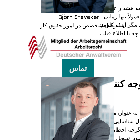
ه هشدار عموماً
دن اخراج مربوط به رفتار است. اخراج، به عنوان آخرین راه حل ("ultima ration") معمولاً تنها زمانی
Björn Steveker
مگر اینکه کارمند
وکیل متخصص در امور حقوق کار
ه با اطلاع قبلی
تماس
جه کنند؟
ه عنوان مثال از
بل شناسایی باشد
گرچه اخطاریه
ود. تحویل