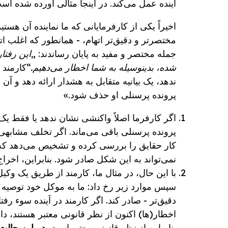
آینده عمل می‌کند. در اینجا مثالی آورده شده اس
اخیراً یکی از کارفرمایانی که ما نماینده آن هست
مختصرتر و دقیق‌تر اتهام، - همانطور که اغلب ات
جمله مختصر و مفید به پایان رساندند: „
این رفتا
شده، بدینوسیله به شما اخطار می‌دهیم.
“کارمند 
ندهد، یک بیانیه متقابل به هشدار ارائه دهد و آ
پرونده پرسنلی او حذف شود.»
اگر کارفرما اصلاً واکنشی نشان ندهد یا فقط یک 
پرونده پرسنلی باقی می‌ماند. اگر تخلف مشابهی 
کار حقایق را بررسی کرده و تشخیص می‌دهد که ه
نمی‌تواند به این شکل صادر شود. بنابراین، اخرا
با این حال، در مثال ما، کارمند از طریق یک و
سپس موارد زیر رخ داد: ما به موکل خود توصیه 
دقیق‌تر - صادر کند. اگر کارمند در آینده سوء رفتا
اخطار(ها) اکنون از نظر قانونی معتبر هستند، دا
بنابراین از نظر قانونی معتبر است.
در این حالت،