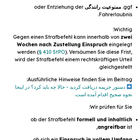
ggf.
ممنوعیت رانندگی
oder Entziehung der
Fahrerlaubnis.
Wichtig:
Gegen einen Strafbefehl kann innerhalb von
zwei
Wochen nach Zustellung Einspruch
eingelegt
werden (
§ 410 StPO
). Versäumen Sie diese Frist,
wird der Strafbefehl einem rechtskräftigen Urteil
gleichgestellt.
Ausführliche Hinweise finden Sie im Beitrag:
دستور جریمه دریافت کردید - حالا چه باید کرد؟ در اینجا
نحوه صحیح اقدام آمده است.
Wir prüfen für Sie:
ob der Strafbefehl
formell und inhaltlich
angreifbar
ist,
ob sich ein
Einspruch in vollem Umfang