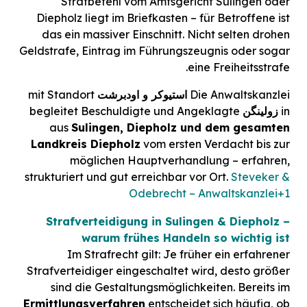
Strafbefehl vom Amtsgericht Sulingen oder
Diepholz liegt im Briefkasten – für Betroffene ist
das ein massiver Einschnitt. Nicht selten drohen
Geldstrafe, Eintrag im Führungszeugnis oder sogar
eine Freiheitsstrafe.
Die Anwaltskanzlei
استیوکر و اودبرشت
mit Standort
in
زولینگن
begleitet Beschuldigte und Angeklagte
aus
Sulingen, Diepholz und dem gesamten
Landkreis Diepholz
vom ersten Verdacht bis zur
möglichen Hauptverhandlung – erfahren,
strukturiert und gut erreichbar vor Ort.
Steveker &
Odebrecht – Anwaltskanzlei
+1
Strafverteidigung in Sulingen & Diepholz –
warum frühes Handeln so wichtig ist
Im Strafrecht gilt: Je früher ein erfahrener
Strafverteidiger eingeschaltet wird, desto größer
sind die Gestaltungsmöglichkeiten. Bereits im
Ermittlungsverfahren
entscheidet sich häufig, ob