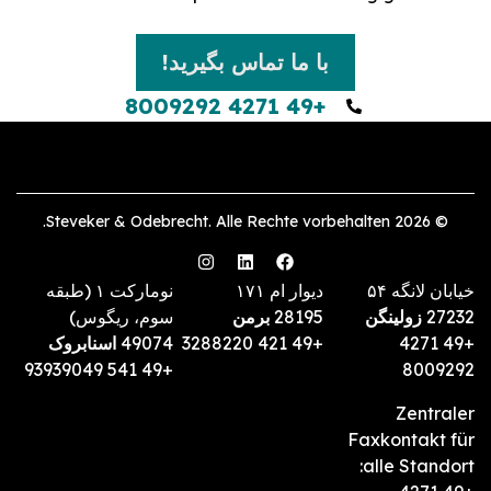
با ما تماس بگیرید!
+49 4271 8009292
© 2026 Steveker & Odebrecht. Alle Rechte vorbehalten.
خیابان لانگه ۵۴
دیوار ام ۱۷۱
نومارکت ۱ (طبقه
27232
زولینگن
28195
برمن
سوم، ریگوس)
+49 4271
+49 421 3288220
49074
اسنابروک
+49 541 93939049
8009292
Zentraler
Faxkontakt für
alle Standort: