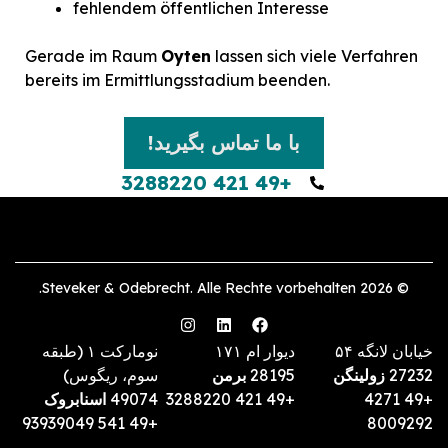
fehlendem öffentlichen Interesse
Gerade im Raum
Oyten
lassen sich viele Verfahren
bereits im Ermittlungsstadium beenden.
با ما تماس بگیرید!
+49 421 3288220
© 2026 Steveker & Odebrecht. Alle Rechte vorbehalten.
خیابان لانگه ۵۴
دیوار ام ۱۷۱
نومارکت ۱ (طبقه
27232
زولینگن
28195
برمن
سوم، ریگوس)
+49 4271
+49 421 3288220
49074
اسنابروک
+49 541 93939049
8009292