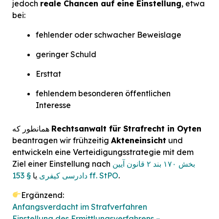
jedoch
reale Chancen auf eine Einstellung
, etwa
bei:
fehlender oder schwacher Beweislage
geringer Schuld
Ersttat
fehlendem besonderen öffentlichen
Interesse
Rechtsanwalt für Strafrecht in Oyten
همانطور که
beantragen wir frühzeitig
Akteneinsicht
und
entwickeln eine Verteidigungsstrategie mit dem
بخش ۱۷۰ بند ۲ قانون آیین
Ziel einer Einstellung nach
.
§ 153 ff. StPO
دادرسی کیفری
یا
Ergänzend:
Anfangsverdacht im Strafverfahren
Einstellung des Ermittlungsverfahrens –