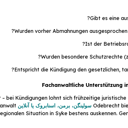
Gibt es eine a
Wurden vorher Abmahnungen ausgesprochen (b
Ist der Betriebsr
Wurden besondere Schutzrechte (z.
Entspricht die Kündigung den gesetzlichen, ta
 bei Kündigungen lohnt sich frühzeitige juristisch
Odebrecht bi
سولینگن، برمن، اسنابروک یا آنلاین
anwalt
r regionalen Situation in Syke bestens auskennen. Ge