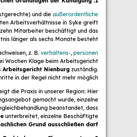
1. Die rechtlichen Grundlagen der Kündigung
istgerechte) und die
außerordentliche
en Arbeitsverhältnisse in Syke greift
ehn Mitarbeiter beschäftigt und das
tnis länger als sechs Monate besteht.
chweisen, z. B.
verhaltens-
,
personen-
ei Wochen Klage beim Arbeitsgericht
s
Arbeitsgericht Nienburg
zuständig.
ritte in der Regel nicht mehr möglich.
zeigt die Praxis in unserer Region: Hier
dungsangebot gemacht wurde, einzelne
ngleichbehandlung beanstandet, dass
te
unterbreitet, einzelne Beschäftigte
sachlichen Grund ausschließen darf