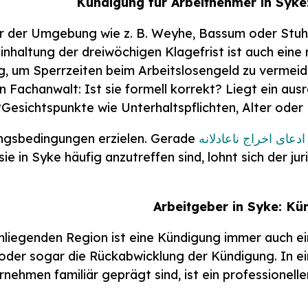
er der Umgebung wie z. B. Weyhe, Bassum oder Stuhr
Einhaltung der dreiwöchigen Klagefrist ist auch eine
g, um Sperrzeiten beim Arbeitslosengeld zu vermeid
 Fachanwalt: Ist sie formell korrekt? Liegt ein au
Gesichtspunkte wie Unterhaltspflichten, Alter oder 
ادعای اخراج ناعادلانه
gsbedingungen erzielen. Gerade
sie in Syke häufig anzutreffen sind, lohnt sich der ju
mliegenden Region ist eine Kündigung immer auch ein
 oder sogar die Rückabwicklung der Kündigung. In e
rnehmen familiär geprägt sind, ist ein profession