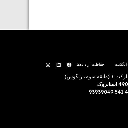
 انگشت
حفاظت از داده‌ها
۱ (طبقه سوم، ریگوس)
490
اسنابروک