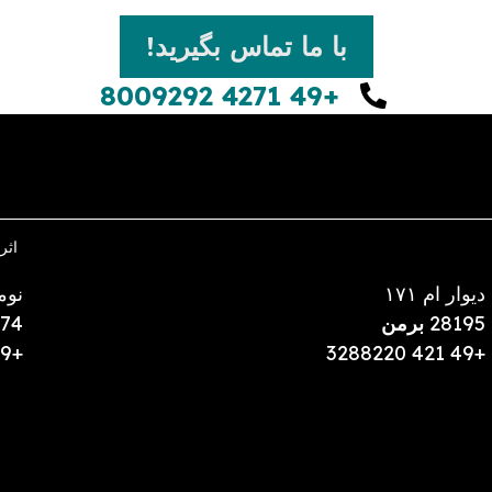
با ما تماس بگیرید!
+49 4271 8009292
اثر
دیوار ام ۱۷۱
نومارکت 
28195
برمن
74
+49 541 93939049
+49 421 3288220