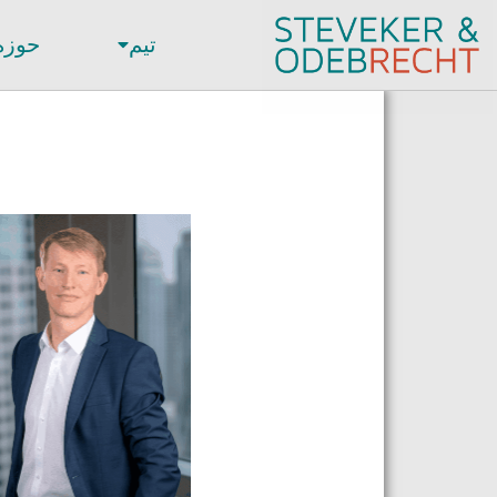
تیم
حوزه