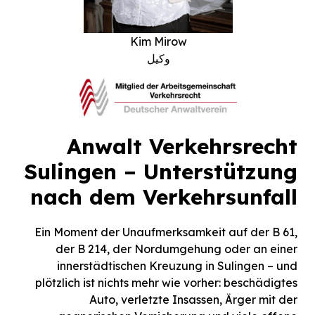
Björn Steveker
وکیل