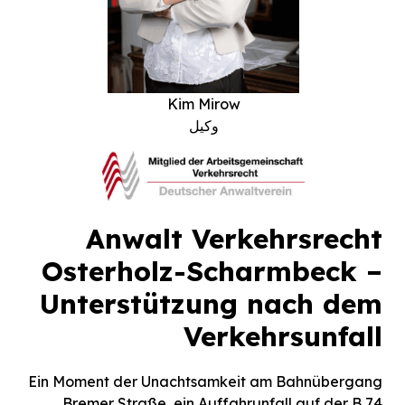
Björn Steveker
وکیل