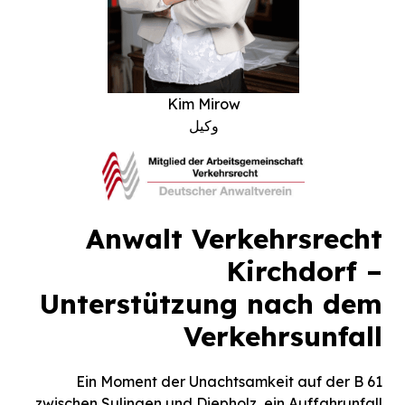
Björn Steveker
وکیل