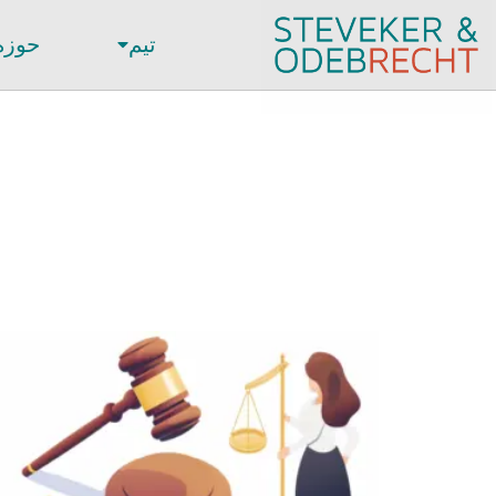
تیم
حوزه