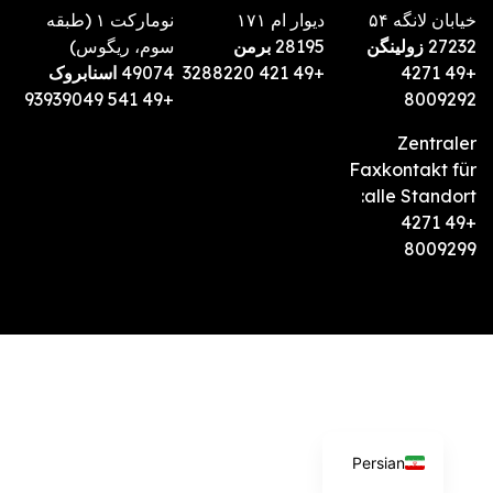
خیابان لانگه ۵۴
دیوار ام ۱۷۱
نومارکت ۱ (طبقه
27232
زولینگن
28195
برمن
سوم، ریگوس)
+49 4271
+49 421 3288220
49074
اسنابروک
+49 541 93939049
8009292
Zentraler
Faxkontakt für
alle Standort:
+49 4271
8009299
Persian