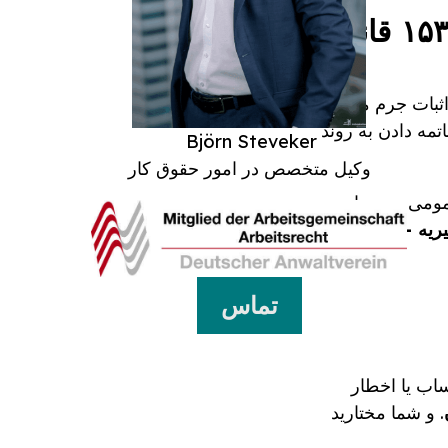
۲. در این بین: توقف رسیدگی منوط به شرایط مندرج در بخش ۱۵۳a قانون
اثبات جرم محتمل
تمه دادن به روند
Björn Steveker
وکیل متخصص در امور حقوق کار
ومی نمی‌تواند
یریه - می‌شود.
تماس
ساب یا اخطار
. و شما مختارید