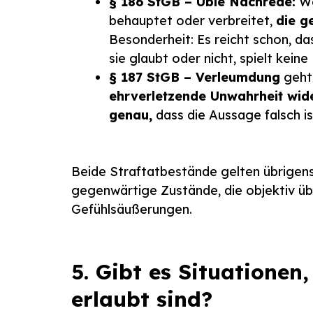
§ 186 StGB – Üble Nachrede:
We
behauptet oder verbreitet,
die g
Besonderheit: Es reicht schon, da
sie glaubt oder nicht, spielt keine 
§ 187 StGB – Verleumdung
geht 
ehrverletzende Unwahrheit wid
genau,
dass die Aussage falsch i
Beide Straftatbestände gelten übrigens
gegenwärtige Zustände, die objektiv ü
Gefühlsäußerungen.
5. Gibt es Situationen
erlaubt sind?