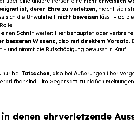
r über eine andere Person eine
nicht erweislich 
eeignet ist, deren Ehre zu verletzen,
macht sich str
ss sich die Unwahrheit
nicht beweisen
lässt – ob die
Rolle.
einen Schritt weiter: Hier behauptet oder verbreit
er besseren Wissens,
also
mit
direktem Vorsatz.
D
st – und nimmt die Rufschädigung bewusst in Kauf.
 nur bei
Tatsachen
, also bei Äußerungen über ver
berprüfbar sind – im Gegensatz zu bloßen Meinunge
, in denen ehrverletzende Au