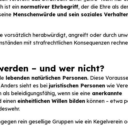
 ist ein
normativer Ehrbegriff
, der die Ehre als d
 seine
Menschenwürde und sein soziales Verhalte
e vorsätzlich herabwürdigt, angreift oder durch un
mständen mit strafrechtlichen Konsequenzen rechne
 werden – und wer nicht?
le
lebenden natürlichen Personen.
Diese Vorausse
 Anders sieht es bei
juristischen Personen
wie Vere
als beleidigungsfähig, wenn sie eine
anerkannte
 einen
einheitlichen Willen bilden
können – etwa po
deswehr.
ngegen rein gesellige Gruppen wie ein Kegelverein o