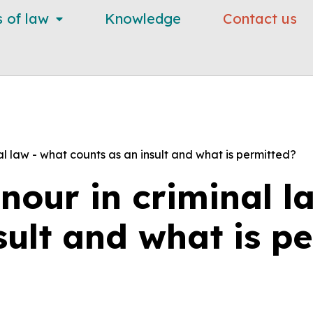
s of law
Knowledge
Contact us
al law - what counts as an insult and what is permitted?
onour in criminal l
sult and what is p