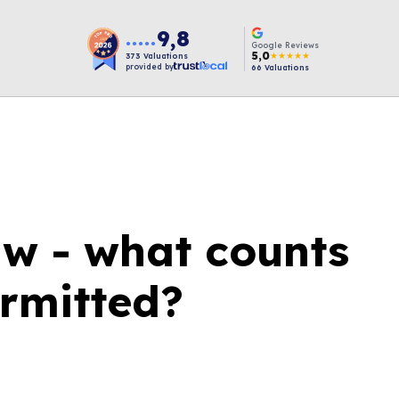
9,8
●●●●●
Google Reviews
5,0
★★★★★
373
Valuations
provided by
66
Valuations
aw - what counts
ermitted?