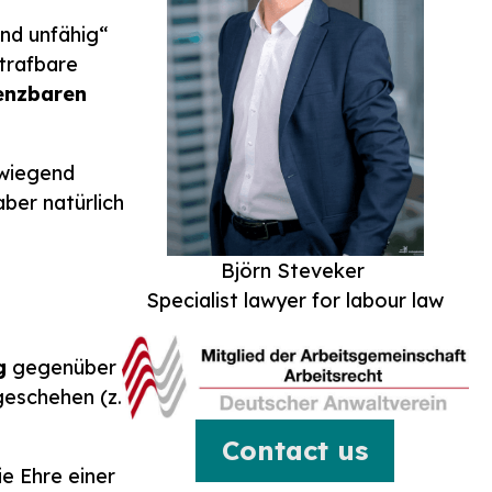
ind unfähig“
strafbare
enzbaren
rwiegend
aber natürlich
Björn Steveker
Specialist lawyer for labour law
g
gegenüber
eschehen (z. B.
Contact us
ie Ehre einer