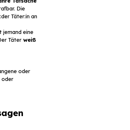
wahre Tatsache
afbar. Die
:der Täter:in an
et jemand eine
er Täter
weiß
gangene oder
n oder
ssagen