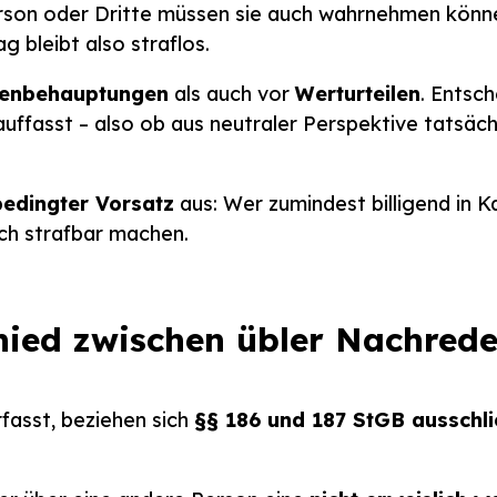
rson oder Dritte müssen sie auch wahrnehmen könne
 bleibt also straflos.
henbehauptungen
als auch vor
Werturteilen
. Entsch
uffasst – also ob aus neutraler Perspektive tatsächl
bedingter Vorsatz
aus: Wer zumindest billigend in K
ich strafbar machen.
chied zwischen übler Nachred
asst, beziehen sich
§§ 186 und 187 StGB ausschli