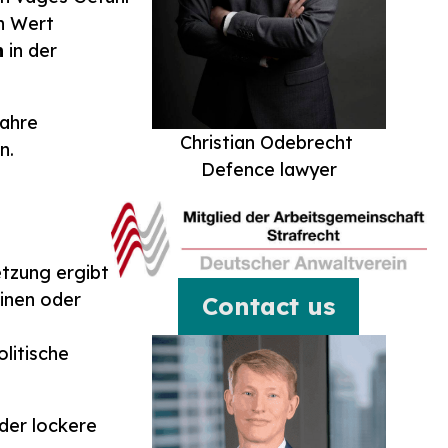
en Wert
n
in der
wahre
Christian Odebrecht
n.
Defence lawyer
tzung ergibt
inen oder
Contact us
litische
der lockere