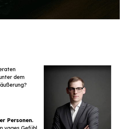
geraten
 unter dem
gsäußerung?
er Personen.
in vages Gefühl