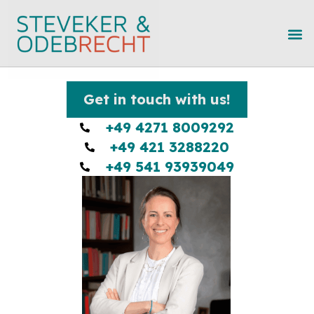
Get in touch with us!
+49 4271 8009292
+49 421 3288220
+49 541 93939049