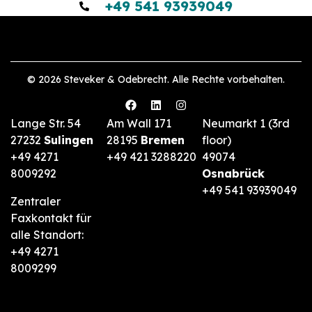
+49 541 93939049
© 2026 Steveker & Odebrecht. Alle Rechte vorbehalten.
Lange Str. 54
Am Wall 171
Neumarkt 1 (3rd
27232
Sulingen
28195
Bremen
floor)
+49 4271
+49 421 3288220
49074
8009292
Osnabrück
+49 541 93939049
Zentraler
Faxkontakt für
alle Standort:
+49 4271
8009299