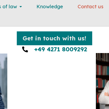
s of law
Knowledge
Contact us
Get in touch with us!
+49 4271 8009292