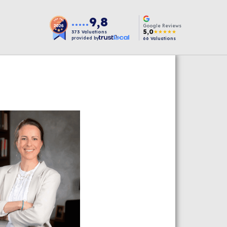
9,8
●●●●●
Google Reviews
5,0
★★★★★
373
Valuations
provided by
66
Valuations